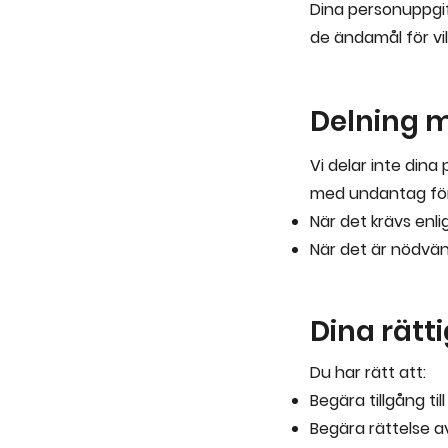
Dina personuppgif
de ändamål för vil
Delning m
Vi delar inte din
med undantag för
När det krävs enlig
När det är nödvänd
Dina rätt
Du har rätt att:
Begära tillgång ti
Begära rättelse a