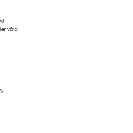
ed
der våra
l: