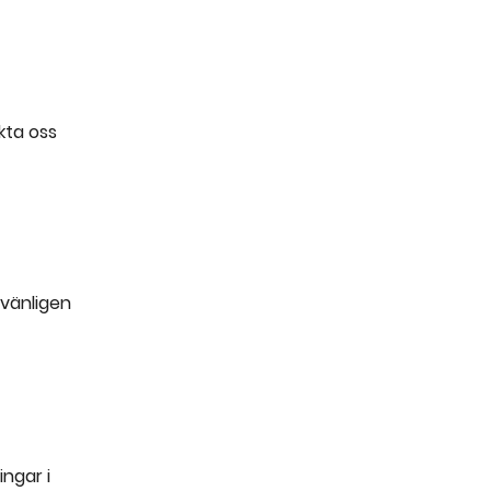
kta oss
vänligen
ngar i