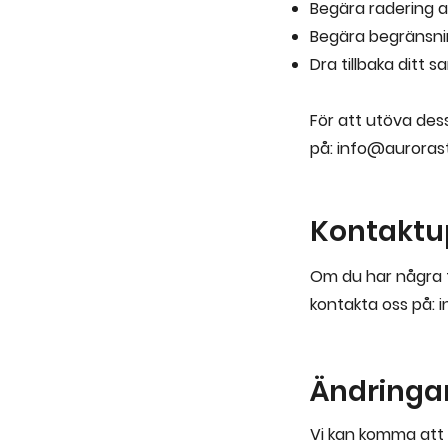
Begära radering a
Begära begränsni
Dra tillbaka ditt 
För att utöva des
på:
info@aurorast
Kontaktu
Om du har några 
kontakta oss på:
i
Ändringar 
Vi kan komma att 