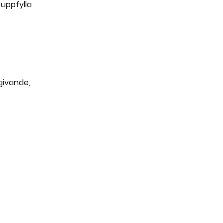
 uppfylla
givande,