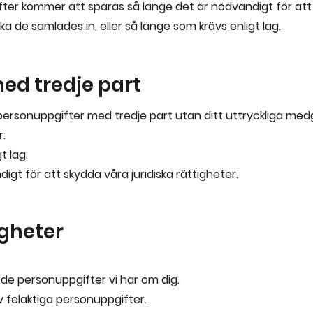
ter kommer att sparas så länge det är nödvändigt för att
ka de samlades in, eller så länge som krävs enligt lag.
ed tredje part
a personuppgifter med tredje part utan ditt uttryckliga med
:
t lag.
igt för att skydda våra juridiska rättigheter.
igheter
ll de personuppgifter vi har om dig.
v felaktiga personuppgifter.